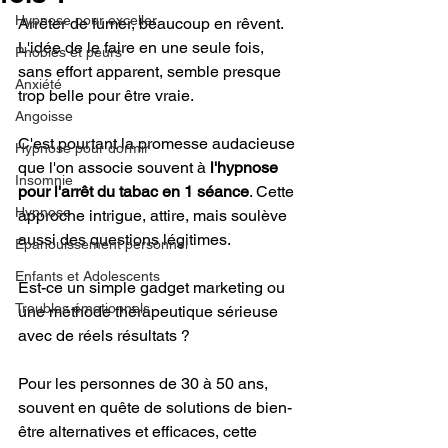
Hypnose pour exceller
Arrêter de fumer, beaucoup en rêvent. 
L'idée de le faire en une seule fois, 
Phobies et peurs
sans effort apparent, semble presque 
Anxiété
trop belle pour être vraie.
Angoisse
C'est pourtant la promesse audacieuse 
Hypnose pour dormir
que l'on associe souvent à 
l'hypnose 
Insomnie
pour l'arrêt du tabac en 1 séance
. Cette 
Hypnose
approche intrigue, attire, mais soulève 
aussi des questions légitimes.
Epanouissement personnel
Enfants et Adolescents
Est-ce un simple gadget marketing ou 
Troubles émotionnels
une méthode thérapeutique sérieuse 
avec de réels résultats ?
Pour les personnes de 30 à 50 ans, 
souvent en quête de solutions de bien-
être alternatives et efficaces, cette 