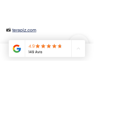
 📸 
terapiz.com
Conclusion : l'hypnose, 
Phone
un partenaire puissant 
pour votre liberté
Alors, l'
hypnose arrêt tabac en 1 
séance
, promesse tenue ?