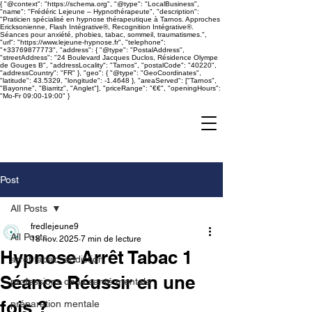
{ "@context": "https://schema.org", "@type": "LocalBusiness",
"name": "Frédéric Lejeune – Hypnothérapeute", "description":
"Praticien spécialisé en hypnose thérapeutique à Tarnos. Approches
Ericksonienne, Flash Intégrative®, Recognition Intégrative®.
Séances pour anxiété, phobies, tabac, sommeil, traumatismes.",
"url": "https://www.lejeune-hypnose.fr", "telephone":
"+33769877773", "address": { "@type": "PostalAddress",
"streetAddress": "24 Boulevard Jacques Duclos, Résidence Olympe
de Gouges B", "addressLocality": "Tarnos", "postalCode": "40220",
"addressCountry": "FR" }, "geo": { "@type": "GeoCoordinates",
"latitude": 43.5329, "longitude": -1.4648 }, "areaServed": ["Tarnos",
"Bayonne", "Biarritz", "Anglet"], "priceRange": "€€", "openingHours":
"Mo-Fr 09:00-19:00" }
Frédéric
Lejeune
​Praticien spécialisé en
hypnose
Post
All Posts
fredlejeune9
All Posts
18 nov. 2025
7 min de lecture
Hypnose Arrêt Tabac 1
arret tabac, addiction
Séance Réussir en une
professions de la santé mentale
fois ?
préparation mentale