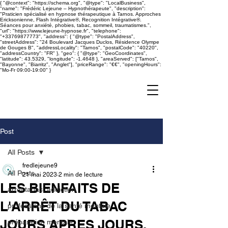
{ "@context": "https://schema.org", "@type": "LocalBusiness",
"name": "Frédéric Lejeune – Hypnothérapeute", "description":
"Praticien spécialisé en hypnose thérapeutique à Tarnos. Approches
Ericksonienne, Flash Intégrative®, Recognition Intégrative®.
Séances pour anxiété, phobies, tabac, sommeil, traumatismes.",
"url": "https://www.lejeune-hypnose.fr", "telephone":
"+33769877773", "address": { "@type": "PostalAddress",
"streetAddress": "24 Boulevard Jacques Duclos, Résidence Olympe
de Gouges B", "addressLocality": "Tarnos", "postalCode": "40220",
"addressCountry": "FR" }, "geo": { "@type": "GeoCoordinates",
"latitude": 43.5329, "longitude": -1.4648 }, "areaServed": ["Tarnos",
"Bayonne", "Biarritz", "Anglet"], "priceRange": "€€", "openingHours":
"Mo-Fr 09:00-19:00" }
Frédéric
Lejeune
​Praticien spécialisé en
hypnose
Post
All Posts
fredlejeune9
All Posts
21 mai 2023
2 min de lecture
LES BIENFAITS DE
arret tabac, addiction
L'ARRÊT DU TABAC
professions de la santé mentale
JOURS APRES JOURS.
préparation mentale