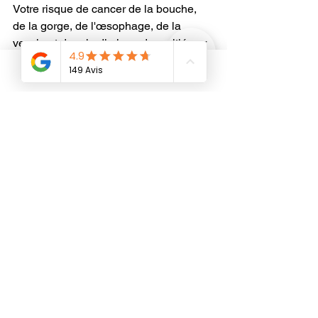
Votre risque de cancer de la bouche, 
de la gorge, de l'œsophage, de la 
vessie et du rein diminue de moitié par 
rapport à celui d'un fumeur.
Phone
10 ans sans fumer :
 Votre risque de cancer du poumon 
diminue de moitié par rapport à celui 
d'un fumeur. Votre risque de cancer de 
la bouche, de la gorge, de l'œsophage, 
du pancréas et du col de l'utérus 
diminue également.
15 ans sans cigarette :
 Votre risque de maladie cardiaque est 