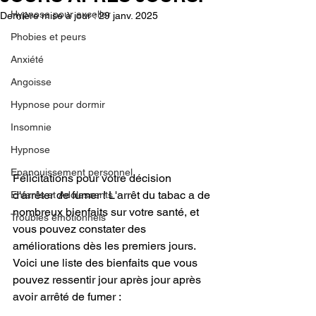
Hypnose pour exceller
Dernière mise à jour :
29 janv. 2025
Phobies et peurs
Anxiété
Angoisse
Hypnose pour dormir
Insomnie
Hypnose
Epanouissement personnel
Félicitations pour votre décision 
d'arrêter de fumer ! L'arrêt du tabac a de 
Enfants et Adolescents
nombreux bienfaits sur votre santé, et 
Troubles émotionnels
vous pouvez constater des 
améliorations dès les premiers jours. 
Voici une liste des bienfaits que vous 
pouvez ressentir jour après jour après 
avoir arrêté de fumer :