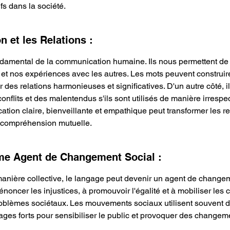
fs dans la société.
 et les Relations :
ondamental de la communication humaine. Ils nous permettent de
t nos expériences avec les autres. Les mots peuvent construire
er des relations harmonieuses et significatives. D'un autre côté, i
nflits et des malentendus s'ils sont utilisés de manière irresp
ion claire, bienveillante et empathique peut transformer les rel
e compréhension mutuelle.
e Agent de Changement Social :
e manière collective, le langage peut devenir un agent de changem
énoncer les injustices, à promouvoir l'égalité et à mobiliser le
problèmes sociétaux. Les mouvements sociaux utilisent souvent 
ges forts pour sensibiliser le public et provoquer des changeme