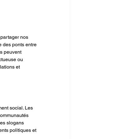
 partager nos 
 des ponts entre 
ls peuvent 
ectueuse ou 
ations et 
ent social. Les 
s communautés 
des slogans 
nts politiques et 