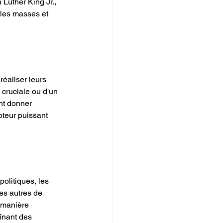
Luther King Jr., 
les masses et 
éaliser leurs 
 cruciale ou d'un 
nt donner 
oteur puissant 
olitiques, les 
es autres de 
 manière 
înant des 