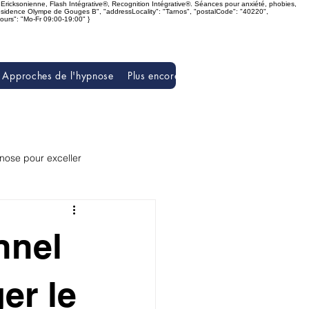
 Ericksonienne, Flash Intégrative®, Recognition Intégrative®. Séances pour anxiété, phobies,
Résidence Olympe de Gouges B", "addressLocality": "Tarnos", "postalCode": "40220",
Hours": "Mo-Fr 09:00-19:00" }
Approches de l'hypnose
Plus encore sur l'hypnose
Pour Aller
nose pour exceller
Epanouissement personnel
nnel
er le