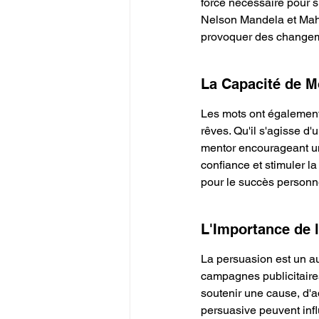
force nécessaire pour su
Nelson Mandela et Maha
provoquer des changem
La Capacité de Mo
Les mots ont également 
rêves. Qu'il s'agisse d
mentor encourageant un
confiance et stimuler la
pour le succès personne
L'Importance de 
La persuasion est un au
campagnes publicitaires
soutenir une cause, d'a
persuasive peuvent infl