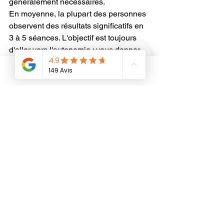
généralement nécessaires.
En moyenne, la plupart des personnes 
observent des résultats significatifs en 
3 à 5 séances. L'objectif est toujours 
d'aller vers l'autonomie : vous donner 
des outils, pas créer une dépendance.
Phone
Questions fréquentes 
sur la séance d'hypnose
Vais-je perdre conscience ou 
le contrôle ?
Non. Vous restez conscient tout au long 
de la séance. Vous entendez la voix du 
thérapeute, vous pouvez bouger, parler, 
ouvrir les yeux. L'hypnose n'est pas un 