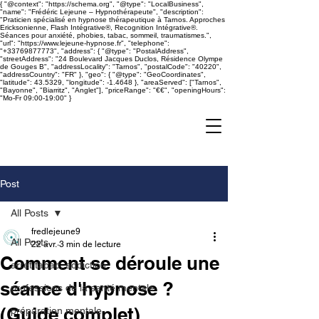
{ "@context": "https://schema.org", "@type": "LocalBusiness",
"name": "Frédéric Lejeune – Hypnothérapeute", "description":
"Praticien spécialisé en hypnose thérapeutique à Tarnos. Approches
Ericksonienne, Flash Intégrative®, Recognition Intégrative®.
Séances pour anxiété, phobies, tabac, sommeil, traumatismes.",
"url": "https://www.lejeune-hypnose.fr", "telephone":
"+33769877773", "address": { "@type": "PostalAddress",
"streetAddress": "24 Boulevard Jacques Duclos, Résidence Olympe
de Gouges B", "addressLocality": "Tarnos", "postalCode": "40220",
"addressCountry": "FR" }, "geo": { "@type": "GeoCoordinates",
"latitude": 43.5329, "longitude": -1.4648 }, "areaServed": ["Tarnos",
"Bayonne", "Biarritz", "Anglet"], "priceRange": "€€", "openingHours":
"Mo-Fr 09:00-19:00" }
Frédéric
Lejeune
​Praticien spécialisé en
hypnose
Post
All Posts
fredlejeune9
All Posts
22 avr.
3 min de lecture
Comment se déroule une
arret tabac, addiction
séance d'hypnose ?
professions de la santé mentale
(Guide complet)
préparation mentale