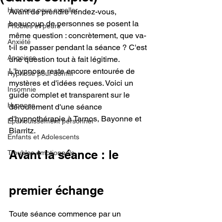
Hypnose pour exceller
Avant de prendre rendez-vous, 
beaucoup de personnes se posent la 
Phobies et peurs
même question : concrètement, que va-
Anxiété
t-il se passer pendant la séance ? C'est 
Angoisse
une question tout à fait légitime. 
L'hypnose reste encore entourée de 
Hypnose pour dormir
mystères et d'idées reçues. Voici un 
Insomnie
guide complet et transparent sur le 
Hypnose
déroulement d'une séance 
d'hypnothérapie à Tarnos, Bayonne et 
Epanouissement personnel
Biarritz.
Enfants et Adolescents
Avant la séance : le 
Troubles émotionnels
premier échange
Toute séance commence par un 